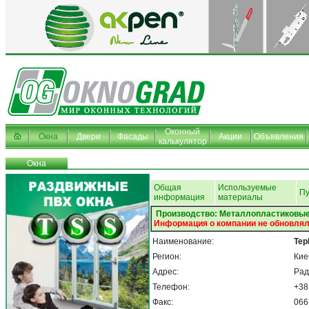
Оконный
Окна
Двери
Фасады
Акции
Объявления
калькулятор
Окна
Общая
Используемые
Пу
информация
материалы
Производство: Металлопластиковые
Информация о компании не обновлял
Наименование:
Tep
Регион:
Кие
Адрес:
Рад
Телефон:
+38
Факс:
066