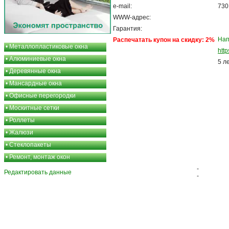
e-mail:
730
WWW-адрес:
Гарантия:
Нап
Распечатать купон на скидку: 2%
•
Металлопластиковые окна
http
•
Алюминиевые окна
5 л
•
Деревянные окна
•
Мансардные окна
•
Офисные перегородки
•
Москитные сетки
•
Роллеты
•
Жалюзи
•
Стеклопакеты
•
Ремонт, монтаж окон
-
Редактировать данные
-