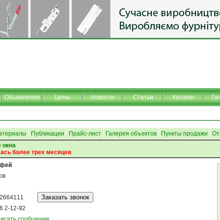
Объявления
Цены
Новости
Статьи
Каталог
Га
атериалы
Публикации
Прайс-лист
Галерея объектов
Пункты продажи
От
 окна
ась более трех месяцев
офей
ов
2664111
6 2-12-92
исать сообщение