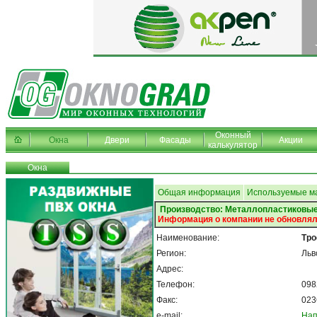
Оконный
Окна
Двери
Фасады
Акции
калькулятор
Окна
Общая информация
Используемые м
Производство: Металлопластиковые
Информация о компании не обновлял
Наименование:
Тр
Регион:
Льв
Адрес:
Телефон:
098
Факс:
023
e-mail:
Нап