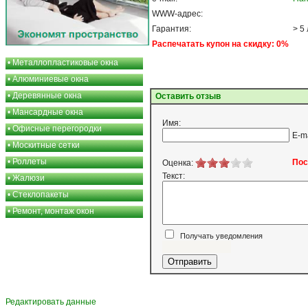
WWW-адрес:
Гарантия:
> 5
Распечатать купон на скидку: 0%
•
Металлопластиковые окна
•
Алюминиевые окна
•
Деревянные окна
Оставить отзыв
•
Мансардные окна
Имя:
•
Офисные перегородки
E-m
•
Москитные сетки
•
Роллеты
Пос
Оценка:
Текст:
•
Жалюзи
•
Стеклопакеты
•
Ремонт, монтаж окон
Получать уведомления
Я согласен
Редактировать данные