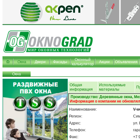
Оконный
Окна
Двери
Фасады
Акции
Объявления
калькулятор
Окна
Общая
Используемые
П
информация
материалы
Производство: Деревянные окна, М
Информация о компании не обновлял
Наименование:
V-w
Регион:
Си
Адрес:
ул.
Телефон:
гар
Факс:
+7 