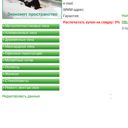
e-mail:
WWW-адрес:
Нап
Гарантия:
http
Распечатать купон на скидку: 0%
•
Металлопластиковые окна
3 г
•
Алюминиевые окна
•
Деревянные окна
•
Мансардные окна
•
Офисные перегородки
•
Москитные сетки
•
Роллеты
•
Жалюзи
•
Стеклопакеты
•
Ремонт, монтаж окон
-
Редактировать данные
-