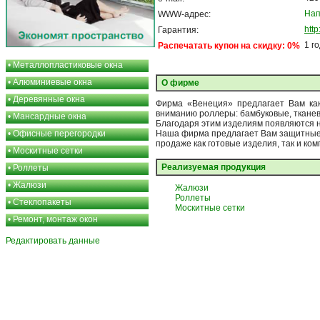
Нап
WWW-адрес:
htt
Гарантия:
1 г
Распечатать купон на скидку: 0%
•
Металлопластиковые окна
•
Алюминиевые окна
О фирме
•
Деревянные окна
Фирма «Венеция» предлагает Вам как
вниманию роллеры: бамбуковые, тканев
•
Мансардные окна
Благодаря этим изделиям появляются н
•
Офисные перегородки
Наша фирма предлагает Вам защитные р
продаже как готовые изделия, так и ко
•
Москитные сетки
Реализуемая продукция
•
Роллеты
•
Жалюзи
Жалюзи
Роллеты
•
Стеклопакеты
Москитные сетки
•
Ремонт, монтаж окон
Редактировать данные