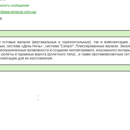
исать сообщение
p://www.venecia.com.ua/
од
 готовые жалюзи (вертикальные и горизонтальные), так и комплектацию
ые, система «День-Ночь» , система "Силуэт". Плиссированные жалюзи. Экскл
еограниченные возможности в создании неповторимого, изысканного интерье
олеты и гаражные ворота (ролетного типа) , а также противомоскитные сет
мплектацию для их изготовления.
-
-