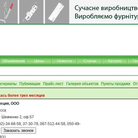
Объявления
Цены
Новости
Статьи
Каталог
Га
атериалы
Публикации
Прайс-лист
Галерея объектов
Пункты продажи
От
ась более трех месяцев
еция, ООО
сса
т Шевченко 2, оф.57
82)-34-68-58, 37-30-78, 067-512-44-58, 050-49-
831