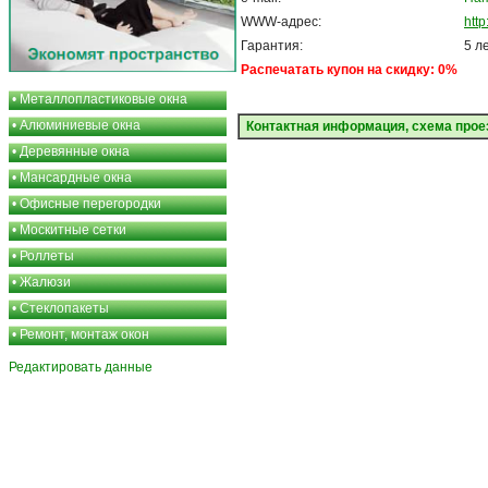
WWW-адрес:
http
Гарантия:
5 л
Распечатать купон на скидку: 0%
•
Металлопластиковые окна
•
Алюминиевые окна
Контактная информация, схема прое
•
Деревянные окна
•
Мансардные окна
•
Офисные перегородки
•
Москитные сетки
•
Роллеты
•
Жалюзи
•
Стеклопакеты
•
Ремонт, монтаж окон
Редактировать данные