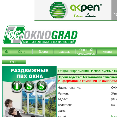
Оконный
Окна
Двери
Фасады
Акции
калькулятор
Окна
Общая информация
Используемые м
Производство: Металлопластиковые
Информация о компании не обновлял
Наименование:
ОК
Регион:
Жи
Адрес:
ул.
Телефон:
041
Факс:
e-mail:
Нап