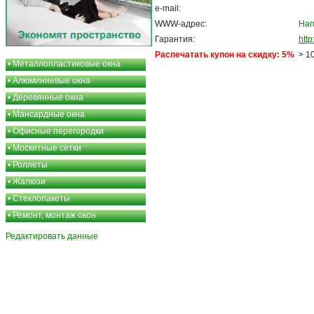
e-mail:
WWW-адрес:
Нап
Гарантия:
http
Распечатать купон на скидку: 5%
> 1
•
Металлопластиковые окна
•
Алюминиевые окна
•
Деревянные окна
•
Мансардные окна
•
Офисные перегородки
•
Москитные сетки
•
Роллеты
•
Жалюзи
•
Стеклопакеты
•
Ремонт, монтаж окон
Редактировать данные