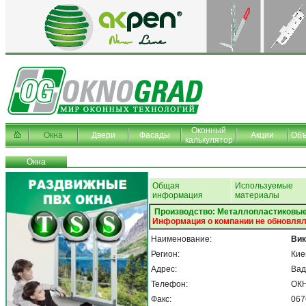
Оконный
Окна
Двери
Фасады
Акции
Объ
калькулятор
Окна
Общая
Используемые
информация
материалы
Производство: Металлопластиковые
Информация о компании не обновлял
Наименование:
Ви
Регион:
Кие
Адрес:
Вад
Телефон:
ОК
Факс:
067