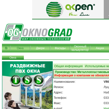
Оконный
Окна
Двери
Фасады
Акции
калькулятор
Окна
Общая информация
Используемые м
Производство: Металлопластиковые
Информация о компании не обновлял
Наименование:
VI
Регион:
Луц
Адрес:
Наб
Телефон:
033
Факс:
033
e-mail:
Нап