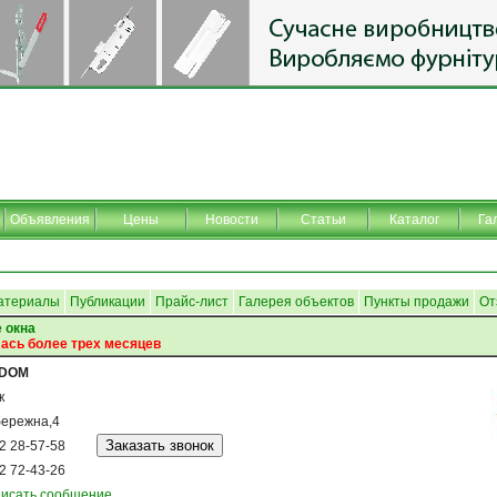
Объявления
Цены
Новости
Статьи
Каталог
Га
атериалы
Публикации
Прайс-лист
Галерея объектов
Пункты продажи
От
 окна
ась более трех месяцев
NDOM
к
ережна,4
2 28-57-58
2 72-43-26
исать сообщение