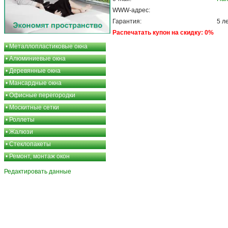
WWW-адрес:
Гарантия:
5 л
Распечатать купон на скидку: 0%
•
Металлопластиковые окна
•
Алюминиевые окна
•
Деревянные окна
•
Мансардные окна
•
Офисные перегородки
•
Москитные сетки
•
Роллеты
•
Жалюзи
•
Стеклопакеты
•
Ремонт, монтаж окон
Редактировать данные