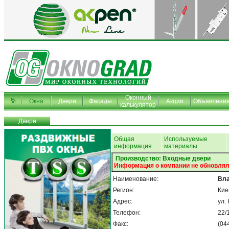
Оконный
Окна
Двери
Фасады
Акции
Объявлени
калькулятор
Двери
Общая
Используемые
информация
материалы
Производство: Входные двери
Информация о компании не обновлял
Наименование:
Вла
Регион:
Кие
Адрес:
ул.
Телефон:
22/
Факс:
(04