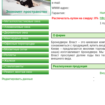
e-mail:
WWW-адрес:
Нап
Гарантия:
http
Распечатать купон на скидку: 0%
•
Металлопластиковые окна
1 г
•
Алюминиевые окна
•
Деревянные окна
О фирме
•
Мансардные окна
Бронедвери. Власт – это киевская ком
•
Офисные перегородки
ознакомиться с продукцией, купить вхо
Киеве – предлагаются многими торгов
•
Москитные сетки
наша) изготавливает бронедвери. Мы 
•
Роллеты
Власт прослужат долгие годы без те
внешнего вида.
•
Жалюзи
•
Стеклопакеты
Реализуемая продукция
•
Ремонт, монтаж окон
Вхо
-
Редактировать данные
-