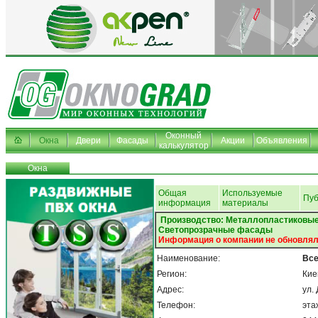
Оконный
Окна
Двери
Фасады
Акции
Объявления
калькулятор
Окна
Общая
Используемые
Пуб
информация
материалы
Производство: Металлопластиковые
Светопрозрачные фасады
Информация о компании не обновлял
Наименование:
Все
Регион:
Кие
Адрес:
ул.
Телефон:
эта