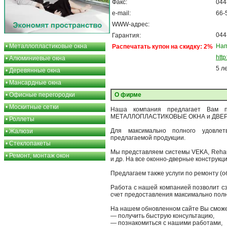
Факс:
044
e-mail:
66-
WWW-адрес:
044
Гарантия:
•
Металлопластиковые окна
Нап
Распечатать купон на скидку: 2%
http
•
Алюминиевые окна
5 л
•
Деревянные окна
•
Мансардные окна
•
Офисные перегородки
О фирме
•
Москитные сетки
Наша компания предлагает Вам п
МЕТАЛЛОПЛАСТИКОВЫЕ ОКНА и ДВЕРИ
•
Роллеты
Для максимально полного удовлет
•
Жалюзи
предлагаемой продукции.
•
Стеклопакеты
Мы представляем системы VEKA, Reha
•
Ремонт, монтаж окон
и др. На все оконно-дверные конструкц
Предлагаем также услуги по ремонту (об
Работа с нашей компанией позволит с
счет предоставления максимально полно
На нашем обновленном сайте Вы сможе
— получить быструю консультацию,
— познакомиться с нашими работами,