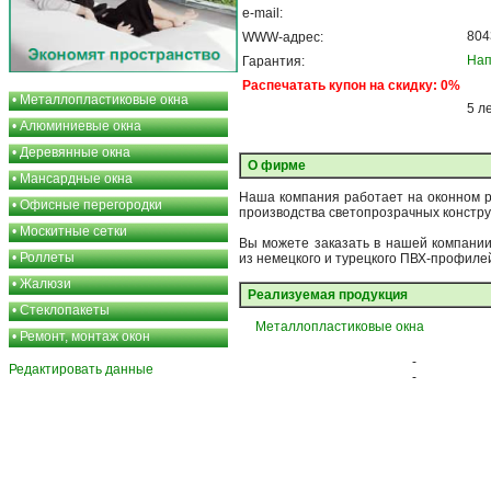
e-mail:
804
WWW-адрес:
Нап
Гарантия:
Распечатать купон на скидку: 0%
•
Металлопластиковые окна
5 л
•
Алюминиевые окна
•
Деревянные окна
О фирме
•
Мансардные окна
Наша компания работает на оконном р
•
Офисные перегородки
производства светопрозрачных констру
•
Москитные сетки
Вы можете заказать в нашей компании
•
Роллеты
из немецкого и турецкого ПВХ-профиле
•
Жалюзи
Реализуемая продукция
•
Стеклопакеты
Металлопластиковые окна
•
Ремонт, монтаж окон
-
Редактировать данные
-