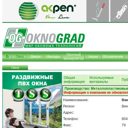
Оконный
Окна
Двери
Фасады
Акции
Объявления
калькулятор
Окна
Общая
Используемые
Пуб
информация
материалы
Производство: Металлопластиковые
Информация о компании не обновлял
Наименование:
Ви
Регион:
Вин
Адрес:
Телефон:
804
Факс:
79