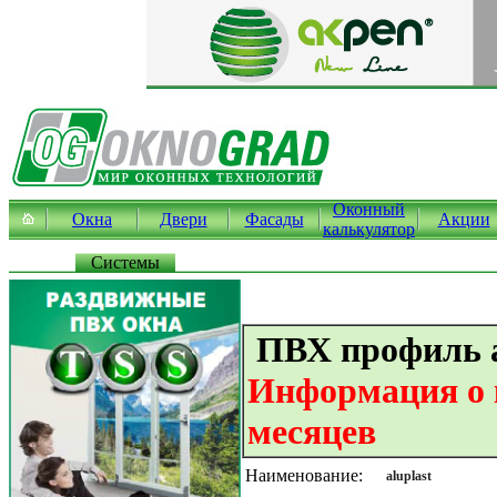
Оконный
Окна
Двери
Фасады
Акции
калькулятор
Системы
ПВХ профиль a
Информация о к
месяцев
Наименование:
aluplast