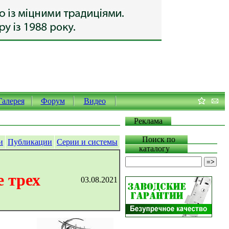
Галерея
Форум
Видео
Реклама
Поиск по
и
Публикации
Серии и системы
каталогу
 трех
03.08.2021