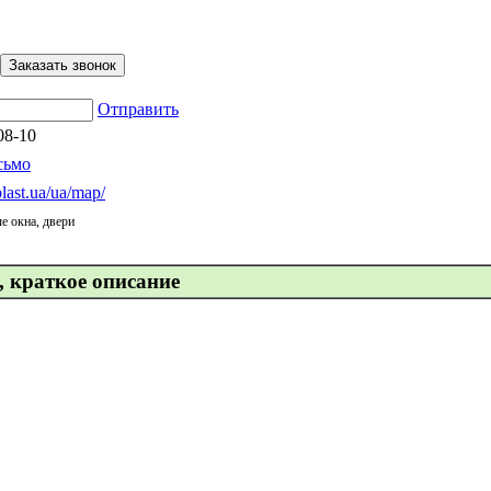
Отправить
08-10
сьмо
last.ua/ua/map/
е окна, двери
, краткое описание