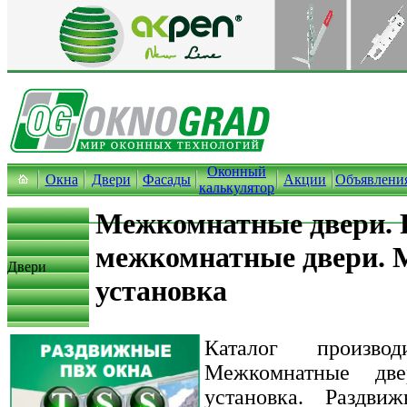
Оконный
Окна
Двери
Фасады
Акции
Объявлени
калькулятор
Межкомнатные двери. 
межкомнатные двери. 
Двери
установка
Каталог произво
Межкомнатные две
установка. Раздви