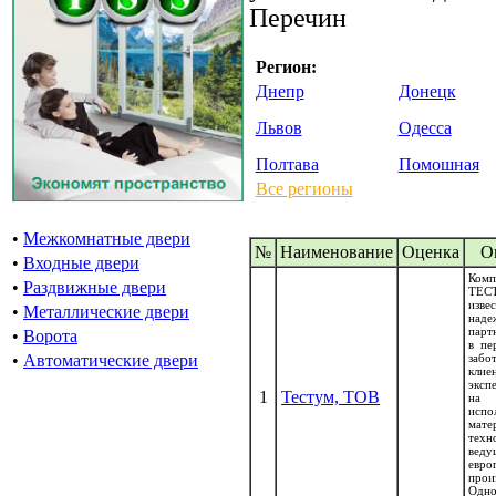
Перечин
Регион:
Днепр
Донецк
Львов
Одесса
Полтава
Помошная
Все регионы
•
Межкомнатные двери
№
Наименование
Oценка
О
•
Входные двери
Ком
•
Раздвижные двери
ТЕС
изв
•
Металлические двери
наде
парт
•
Ворота
в пе
забо
•
Автоматические двери
кли
эксп
1
Тестум, ТОВ
на 
испо
мат
техн
веду
евро
прои
Одно