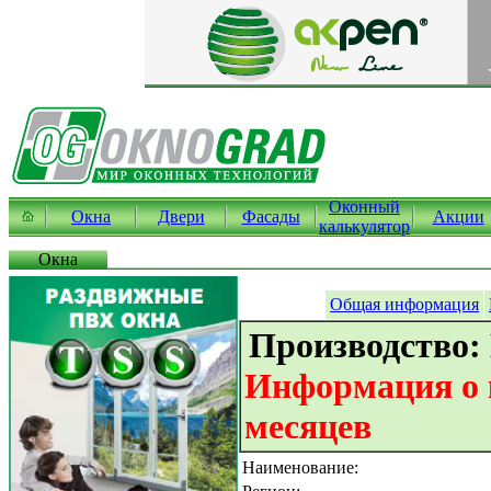
Оконный
Окна
Двери
Фасады
Акции
калькулятор
Окна
Общая информация
Производство:
Информация о к
месяцев
Наименование: