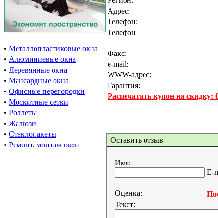
Регион:
Адрес:
Телефон:
Телефон
•
Металлопластиковые окна
Факс:
•
Алюминиевые окна
e-mail:
•
Деревянные окна
WWW-адрес:
•
Мансардные окна
Гарантия:
•
Офисные перегородки
Распечатать купон на скидку:
•
Москитные сетки
•
Роллеты
•
Жалюзи
•
Стеклопакеты
Оставить отзыв
•
Ремонт, монтаж окон
Имя:
E-m
Оценка:
Пос
Текст: