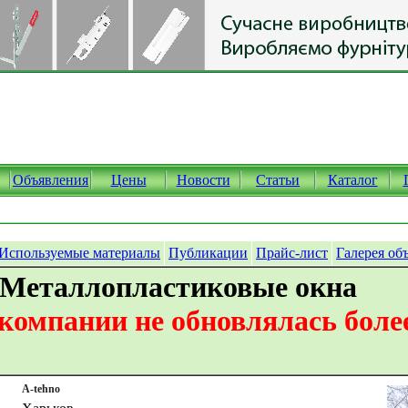
Объявления
Цены
Новости
Статьи
Каталог
Используемые материалы
Публикации
Прайс-лист
Галерея об
 Металлопластиковые окна
омпании не обновлялась более
A-tehno