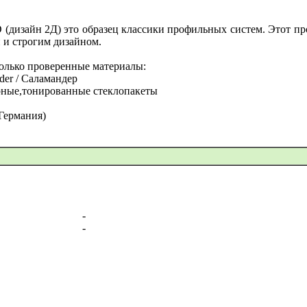
 (дизайн 2Д) это образец классики профильных систем. Этот пр
и строгим дизайном.
олько проверенные материалы:
er / Саламандер
рные,тонированные стеклопакеты
Германия)
-
-