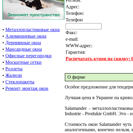
Регион:
Адрес:
Телефон:
Телефон
•
Металлопластиковые окна
Факс:
•
Алюминиевые окна
e-mail:
•
Деревянные окна
WWW-адрес:
•
Мансардные окна
Гарантия:
•
Офисные перегородки
Распечатать купон на скидку:
•
Москитные сетки
•
Роллеты
•
Жалюзи
О фирме
•
Стеклопакеты
Особое предложение для тендерн
•
Ремонт, монтаж окон
Лучшая цена в Украине на крив
Salamander - металлопластиков
Industrie - Produkte GmbH. Это 
Стоимость окон Salamander чут
аналогичными, конечно нельзя, в