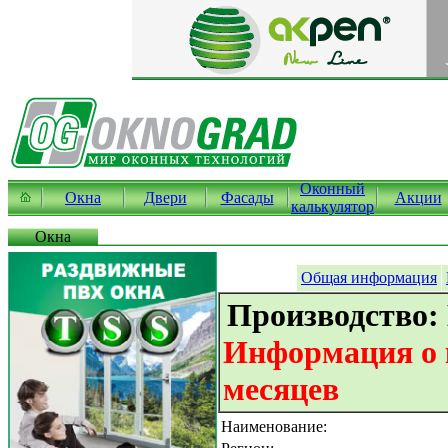
Оконный
Окна
Двери
Фасады
Акции
калькулятор
Окна
Общая информация
Производство:
Информация о к
месяцев
Наименование: