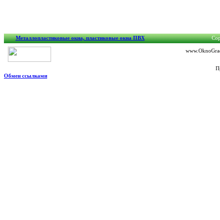
Металлопластиковые окна, пластиковые окна ПВХ
Cop
www.OknoGrad.
П
Обмен ссылками