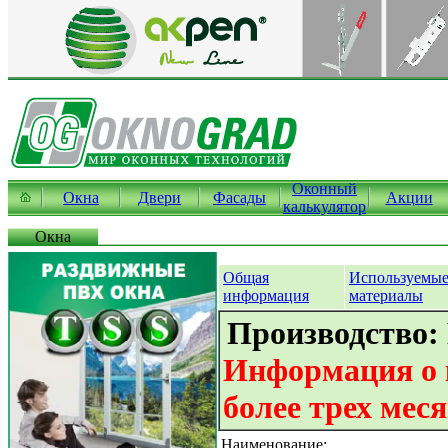
Оконный
Окна
Двери
Фасады
Акции
калькулятор
Окна
Общая
Используемы
информация
материалы
Производство:
Информация о 
более трех мес
Наименование: