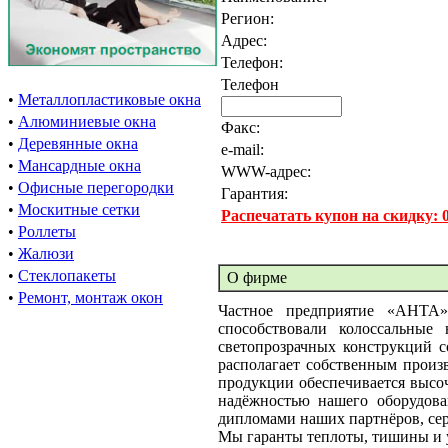
Регион:
Адрес:
Телефон:
Телефон
•
Металлопластиковые окна
•
Алюминиевые окна
Факс:
•
Деревянные окна
e-mail:
•
Мансардные окна
WWW-адрес:
•
Офисные перегородки
Гарантия:
•
Москитные сетки
Распечатать купон на скидку:
•
Роллеты
•
Жалюзи
•
Стеклопакеты
О фирме
•
Ремонт, монтаж окон
Частное предприятие «АНТА
способствовали колоссальны
светопрозрачных конструкций с
располагает собственным произ
продукции обеспечивается высо
надёжностью нашего оборудова
дипломами наших партнёров, сер
Мы гаранты теплоты, тишины и 