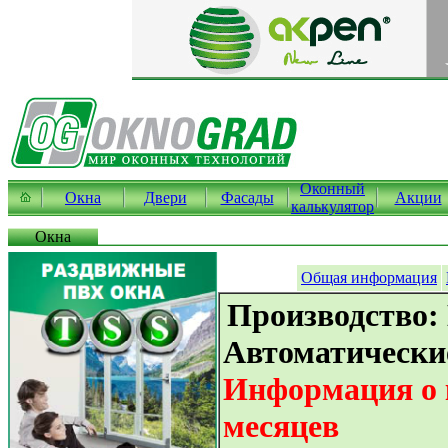
Оконный
Окна
Двери
Фасады
Акции
калькулятор
Окна
Общая информация
Производство:
Автоматически
Информация о к
месяцев