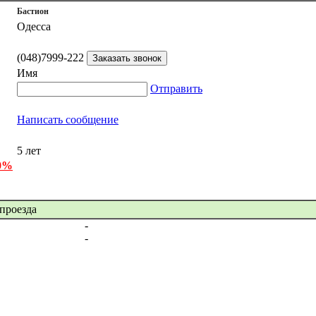
Бастион
Одесса
(048)7999-222
Имя
Отправить
Написать сообщение
5 лет
 0%
проезда
-
-