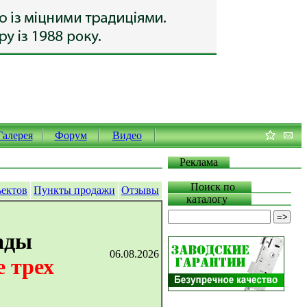
Галерея
Форум
Видео
Реклама
Поиск по
ъектов
Пункты продажи
Отзывы
каталогу
ады
06.08.2026
 трех