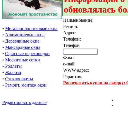
обновлялась бо
Наименование:
Регион:
•
Металлопластиковые окна
Адрес:
•
Алюминиевые окна
Телефон:
•
Деревянные окна
Телефон
•
Мансардные окна
•
Офисные перегородки
Факс:
•
Москитные сетки
e-mail:
•
Роллеты
WWW-адрес:
•
Жалюзи
Гарантия:
•
Стеклопакеты
Распечатать купон на скидку:
•
Ремонт, монтаж окон
-
Редактировать данные
-