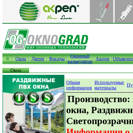
Оконный
Окна
Двери
Фасады
Акции
Объявлен
калькулятор
Окна
Общая
Используемые
Пу
информация
материалы
Производство
окна, Раздвижн
Светопрозрачн
Информация о 