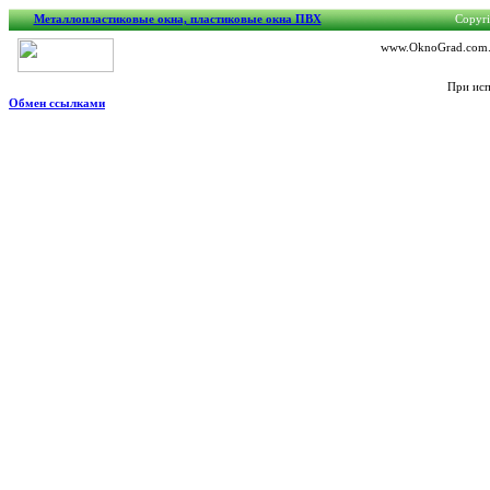
Металлопластиковые окна, пластиковые окна ПВХ
Copyri
www.OknoGrad.com.ua
При исп
Обмен ссылками