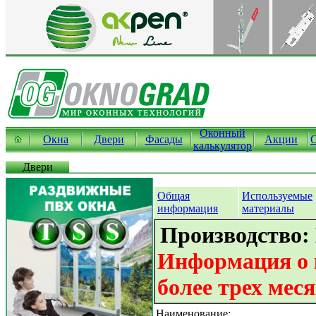
Оконный
Окна
Двери
Фасады
Акции
калькулятор
Двери
Общая
Используемые
информация
материалы
Производство:
Информация о 
более трех мес
Наименование: