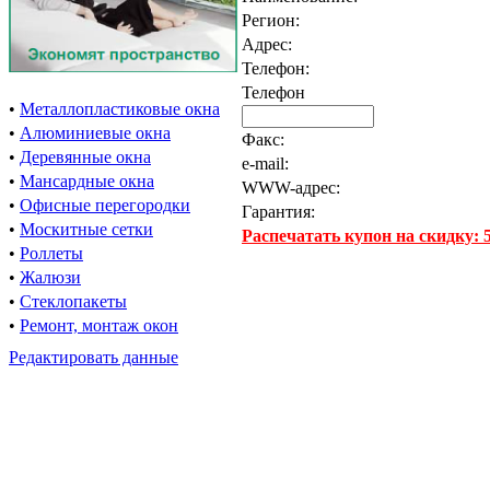
Регион:
Адрес:
Телефон:
Телефон
•
Металлопластиковые окна
•
Алюминиевые окна
Факс:
•
Деревянные окна
e-mail:
•
Мансардные окна
WWW-адрес:
•
Офисные перегородки
Гарантия:
•
Москитные сетки
Распечатать купон на скидку:
•
Роллеты
•
Жалюзи
•
Стеклопакеты
•
Ремонт, монтаж окон
Редактировать данные