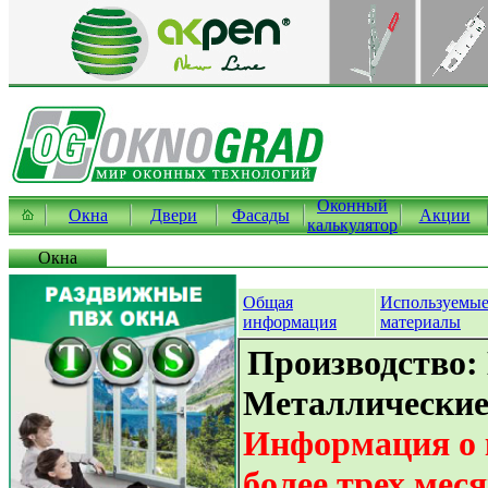
Оконный
Окна
Двери
Фасады
Акции
калькулятор
Окна
Общая
Используемы
информация
материалы
Производство:
Металлические
Информация о 
более трех мес