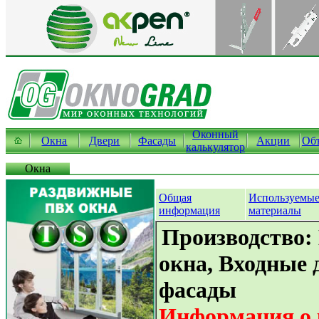
Оконный
Окна
Двери
Фасады
Акции
Об
калькулятор
Окна
Общая
Используемы
информация
материалы
Производство:
окна, Входные 
фасады
Информация о 