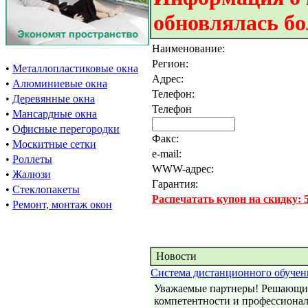
обновлялась бо
Наименование:
Регион:
•
Металлопластиковые окна
Адрес:
•
Алюминиевые окна
Телефон:
•
Деревянные окна
Телефон
•
Мансардные окна
•
Офисные перегородки
Факс:
•
Москитные сетки
e-mail:
•
Роллеты
WWW-адрес:
•
Жалюзи
Гарантия:
•
Стеклопакеты
Распечатать купон на скидку:
•
Ремонт, монтаж окон
Новости
Система дистанционного обучен
Уважаемые партнеры! Решающим 
компетентности и профессионал