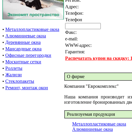
Регион:
Адрес:
Телефон:
Телефон
•
Металлопластиковые окна
Факс:
•
Алюминиевые окна
e-mail:
•
Деревянные окна
WWW-адрес:
•
Мансардные окна
Гарантия:
•
Офисные перегородки
Распечатать купон на скидку:
•
Москитные сетки
•
Роллеты
•
Жалюзи
О фирме
•
Стеклопакеты
Компания "Еврокомплекс"
•
Ремонт, монтаж окон
Наша компания производит из
изготовление бронированных две
Реализуемая продукция
Металлопластиковые окна
Алюминиевые окна