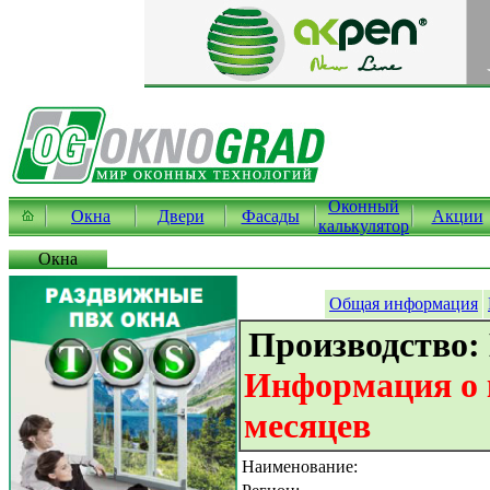
Оконный
Окна
Двери
Фасады
Акции
калькулятор
Окна
Общая информация
Производство:
Информация о к
месяцев
Наименование: