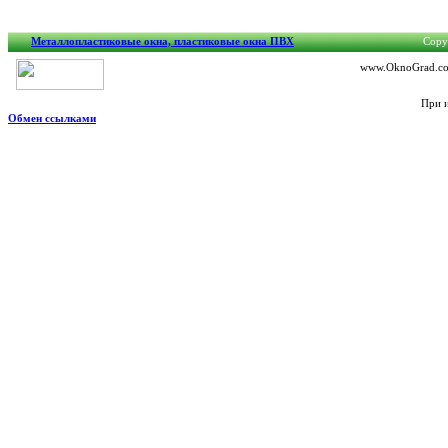
Металлопластиковые окна, пластиковые окна ПВХ
Copyr
www.OknoGrad.com
При и
Обмен ссылками