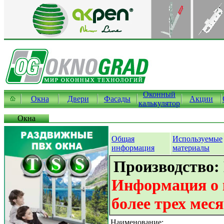
Оконный
Окна
Двери
Фасады
Акции
калькулятор
Окна
Общая
Используемые
информация
материалы
Производство:
Информация о 
более трех мес
Наименование: