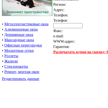
Регион:
Адрес:
Телефон:
Телефон
•
Металлопластиковые окна
•
Алюминиевые окна
Факс:
•
Деревянные окна
e-mail:
•
Мансардные окна
WWW-адрес:
•
Офисные перегородки
Гарантия:
•
Москитные сетки
Распечатать купон на скидку:
•
Роллеты
•
Жалюзи
•
Стеклопакеты
•
Ремонт, монтаж окон
Редактировать данные