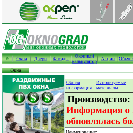
Оконный
Окна
Двери
Фасады
Акции
Объяв
калькулятор
Окна
Общая
Используемые
информация
материалы
Производство:
Информация о 
обновлялась бо
Наименование: