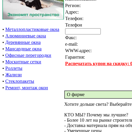
Регион:
Адрес:
Телефон:
Телефон
•
Металлопластиковые окна
•
Алюминиевые окна
Факс:
•
Деревянные окна
e-mail:
•
Мансардные окна
WWW-адрес:
•
Офисные перегородки
Гарантия:
•
Москитные сетки
Распечатать купон на скидку:
•
Роллеты
•
Жалюзи
•
Стеклопакеты
•
Ремонт, монтаж окон
О фирме
Хотите дольше света? Выберайте
КТО МЫ? Почему мы лучшие?
- Более 10 лет на рынке строите
- Доставка материала прям на об
- Умеренные цены