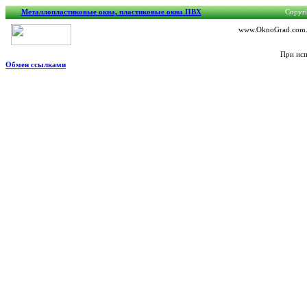
Металлопластиковые окна, пластиковые окна ПВХ
Copyri
www.OknoGrad.com.ua
При исп
Обмен ссылками