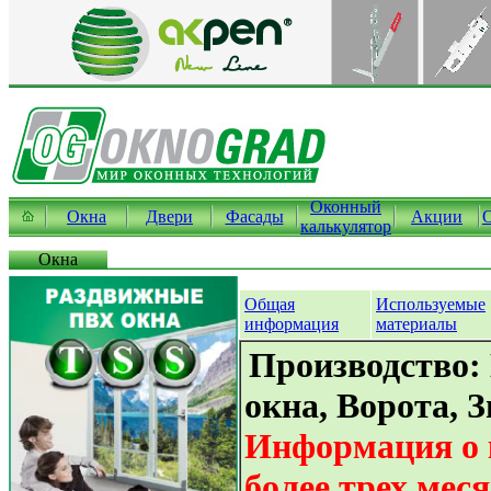
Оконный
Окна
Двери
Фасады
Акции
калькулятор
Окна
Общая
Используемые
информация
материалы
Производство:
окна, Ворота, 
Информация о 
более трех мес