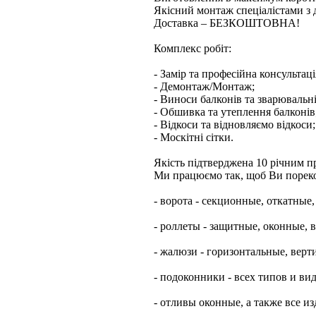
Якісний монтаж спеціалістами з д
Доставка – БЕЗКОШТОВНА!
Комплекс робіт:
- Замір та професійна консультаці
- Демонтаж/Монтаж;
- Виноси балконів та зварювальні
- Обшивка та утеплення балконів
- Відкоси та відновляємо відкоси;
- Москітні сітки.
Якість підтверджена 10 річним п
Ми працюємо так, щоб Ви пореко
- ворота - секционные, откатны
- роллеты - защитные, оконные,
- жалюзи - горизонтальные, вер
- подоконники - всех типов и ви
- отливы оконные, а также все и