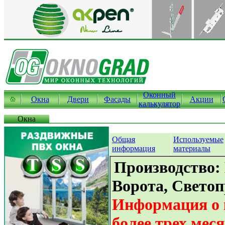
Оконный
Окна
Двери
Фасады
Акции
калькулятор
Окна
Общая
Используемые
информация
материалы
Производство:
Ворота, Свето
Информация о 
более трех мес