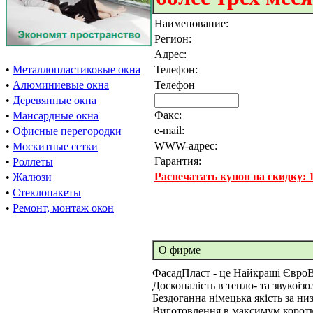
Наименование:
Регион:
Адрес:
•
Металлопластиковые окна
Телефон:
•
Алюминиевые окна
Телефон
•
Деревянные окна
Факс:
•
Мансардные окна
e-mail:
•
Офисные перегородки
WWW-адрес:
•
Москитные сетки
Гарантия:
•
Роллеты
Распечатать купон на скидку:
•
Жалюзи
•
Стеклопакеты
•
Ремонт, монтаж окон
О фирме
ФасадПласт - це Найкращі ЄвроВ
Досконалість в тепло- та звукоізол
Бездоганна німецька якість за ни
Виготовлення в максимум коротки