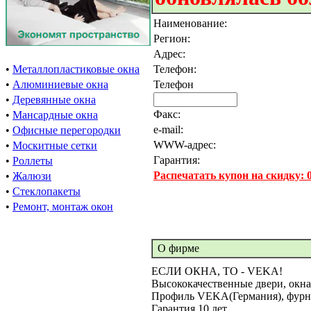
Наименование:
Регион:
Адрес:
•
Металлопластиковые окна
Телефон:
•
Алюминиевые окна
Телефон
•
Деревянные окна
Факс:
•
Мансардные окна
e-mail:
•
Офисные перегородки
WWW-адрес:
•
Москитные сетки
Гарантия:
•
Роллеты
Распечатать купон на скидку:
•
Жалюзи
•
Стеклопакеты
•
Ремонт, монтаж окон
О фирме
ЕСЛИ ОКНА, ТО - VEKA!
Высококачественные двери, окна
Профиль VEKA(Германия), фур
Гарантия 10 лет.