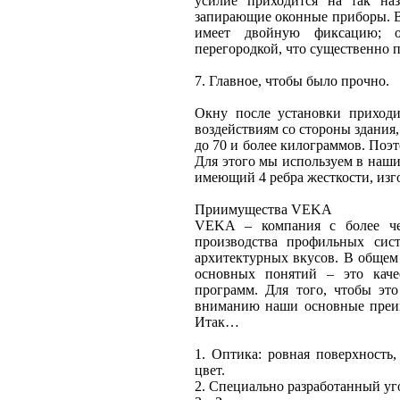
усилие приходится на так на
запирающие оконные приборы. В 
имеет двойную фиксацию; о
перегородкой, что существенно
7. Главное, чтобы было прочно.
Окну после установки приходи
воздействиям со стороны здания,
до 70 и более килограммов. Поэ
Для этого мы используем в наши
имеющий 4 ребра жесткости, изг
Приимущества VEKA
VEKA – компания с более че
производства профильных сис
архитектурных вкусов. В общем
основных понятий – это каче
программ. Для того, чтобы это
вниманию наши основные преиму
Итак…
1. Оптика: ровная поверхность
цвет.
2. Специально разработанный уг