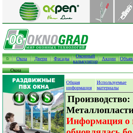
Оконный
Окна
Двери
Фасады
Акции
Объяв
калькулятор
Окна
Общая
Используемые
информация
материалы
Производство:
Металлопласти
Информация о 
обновлялась бо