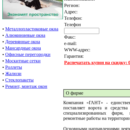
Регион:
Адрес:
Телефон:
Телефон
•
Металлопластиковые окна
•
Алюминиевые окна
Факс:
•
Деревянные окна
e-mail:
•
Мансардные окна
WWW-адрес:
•
Офисные перегородки
Гарантия:
•
Москитные сетки
Распечатать купон на скидку:
•
Роллеты
•
Жалюзи
•
Стеклопакеты
•
Ремонт, монтаж окон
О фирме
Компания «ГАНТ» - единствен
поставляет ворота и средства
специализированных фирм,
ремонтные работы на территории
Основными направлениями деят