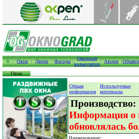
Оконный
Окна
Двери
Фасады
Акции
Объявл
калькулятор
Окна
Общая
Используемые
информация
материалы
Производство:
Информация о 
обновлялась бо
Наименование: