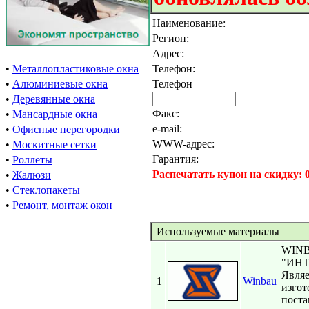
Наименование:
Регион:
Адрес:
•
Металлопластиковые окна
Телефон:
•
Алюминиевые окна
Телефон
•
Деревянные окна
Факс:
•
Мансардные окна
e-mail:
•
Офисные перегородки
WWW-адрес:
•
Москитные сетки
Гарантия:
•
Роллеты
Распечатать купон на скидку:
•
Жалюзи
•
Стеклопакеты
•
Ремонт, монтаж окон
Используемые материалы
WINBA
"ИНТ
Являе
1
Winbau
изгот
поста