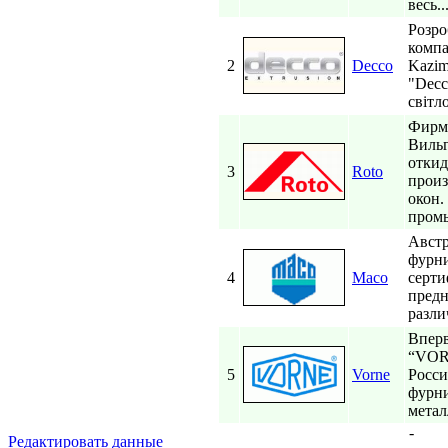
весь..
Розро
компа
2
Decco
Kazim
"Decc
світл
Фирма
Вильг
откид
3
Roto
произ
окон.
пром
Австр
фурни
4
Maco
серти
предн
разли
Вперв
“VORN
5
Vorne
Росси
фурни
метал
-
Редактировать данные