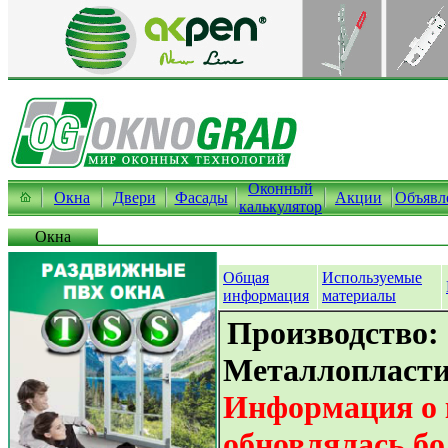
Оконный
Окна
Двери
Фасады
Акции
Объявл
калькулятор
Окна
Общая
Используемые
информация
материалы
Производство:
Металлопласти
Информация о 
обновлялась бо