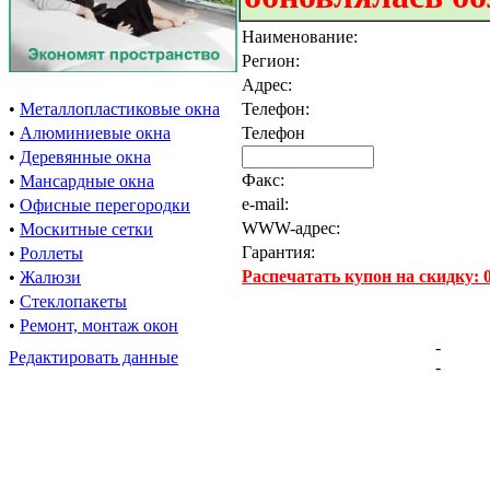
Наименование:
Регион:
Адрес:
•
Металлопластиковые окна
Телефон:
•
Алюминиевые окна
Телефон
•
Деревянные окна
Факс:
•
Мансардные окна
e-mail:
•
Офисные перегородки
WWW-адрес:
•
Москитные сетки
Гарантия:
•
Роллеты
Распечатать купон на скидку:
•
Жалюзи
•
Стеклопакеты
•
Ремонт, монтаж окон
-
Редактировать данные
-