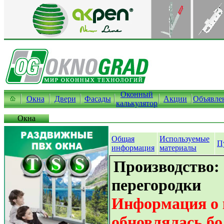
Оконный
Окна
Двери
Фасады
Акции
Объявле
калькулятор
Окна
Общая
Используемые
П
информация
материалы
Производство:
перегородки
Информация о 
обновлялась бо