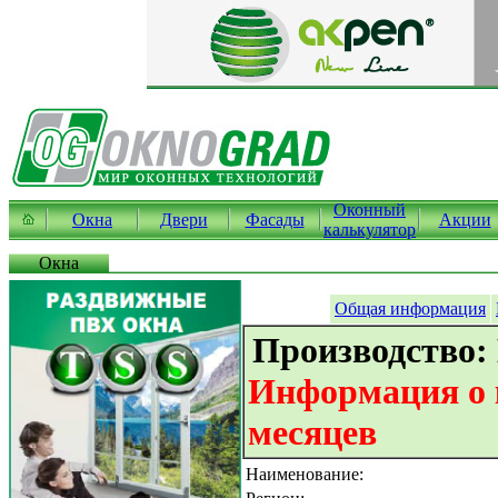
Оконный
Окна
Двери
Фасады
Акции
калькулятор
Окна
Общая информация
Производство:
Информация о к
месяцев
Наименование: