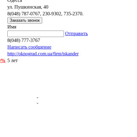
Одесса
ул. Пушкинская, 40
8(048) 787-0767, 230-9302, 735-2370.
Имя
Отправить
8(048) 777-3767
Написать сообщение
http://oknograd.com.ua/firm/iskander
 0%
5 лет
-
-