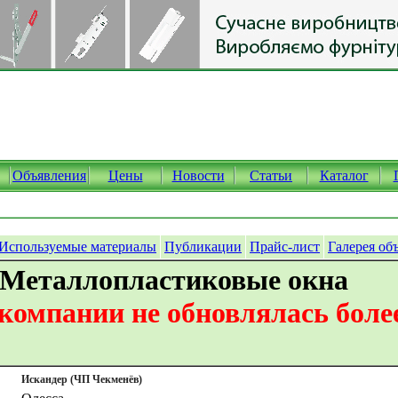
Объявления
Цены
Новости
Статьи
Каталог
Используемые материалы
Публикации
Прайс-лист
Галерея об
 Металлопластиковые окна
омпании не обновлялась более
Искандер (ЧП Чекменёв)