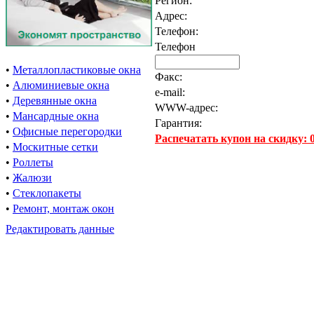
Регион:
Адрес:
Телефон:
Телефон
•
Металлопластиковые окна
Факс:
•
Алюминиевые окна
e-mail:
•
Деревянные окна
WWW-адрес:
•
Мансардные окна
Гарантия:
•
Офисные перегородки
Распечатать купон на скидку:
•
Москитные сетки
•
Роллеты
•
Жалюзи
•
Стеклопакеты
•
Ремонт, монтаж окон
Редактировать данные