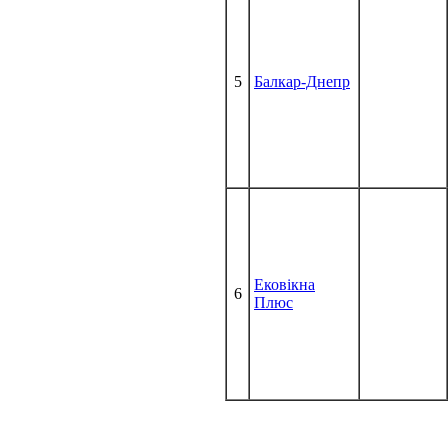
5
Балкар-Днепр
Ековікна
6
Плюс