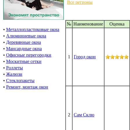
Все регионы
№
Наименование
Oценка
•
Металлопластиковые окна
•
Алюминиевые окна
•
Деревянные окна
•
Мансардные окна
•
Офисные перегородки
1
Город окон
•
Москитные сетки
•
Роллеты
•
Жалюзи
•
Стеклопакеты
•
Ремонт, монтаж окон
2
Сам Склю