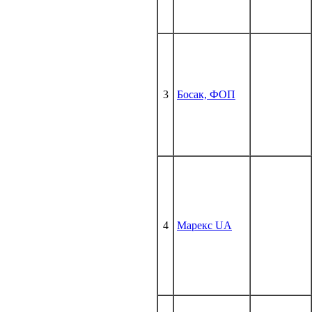
3
Босак, ФОП
4
Марекс UA