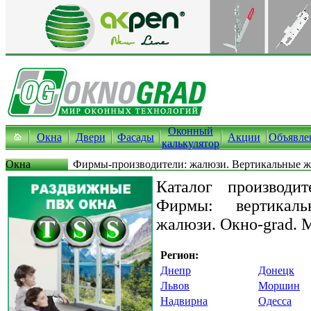
Оконный
Окна
Двери
Фасады
Акции
Объявле
калькулятор
Окна
Фирмы-производители: жалюзи. Вертикальные ж
Каталог производи
Фирмы: вертикаль
жалюзи. Окно-grad.
Регион:
Днепр
Донецк
Львов
Моршин
Надвирна
Одесса