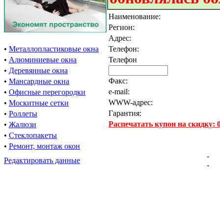
Наименование:
Регион:
Адрес:
•
Металлопластиковые окна
Телефон:
•
Алюминиевые окна
Телефон
•
Деревянные окна
Факс:
•
Мансардные окна
e-mail:
•
Офисные перегородки
WWW-адрес:
•
Москитные сетки
Гарантия:
•
Роллеты
Распечатать купон на скидку:
•
Жалюзи
•
Стеклопакеты
•
Ремонт, монтаж окон
-
Редактировать данные
-