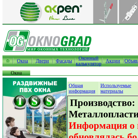
Оконный
Окна
Двери
Фасады
Акции
Объяв
калькулятор
Окна
Общая
Используемые
информация
материалы
Производство:
Металлопласти
Информация о 
обновлялась бо