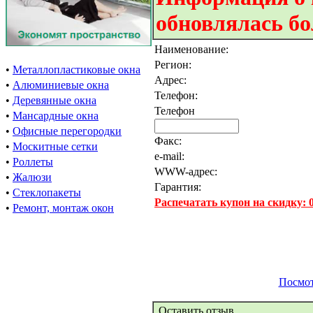
обновлялась бо
Наименование:
Регион:
•
Металлопластиковые окна
Адрес:
•
Алюминиевые окна
Телефон:
•
Деревянные окна
Телефон
•
Мансардные окна
•
Офисные перегородки
Факс:
•
Москитные сетки
e-mail:
•
Роллеты
WWW-адрес:
•
Жалюзи
Гарантия:
•
Стеклопакеты
Распечатать купон на скидку:
•
Ремонт, монтаж окон
Посмот
Оставить отзыв