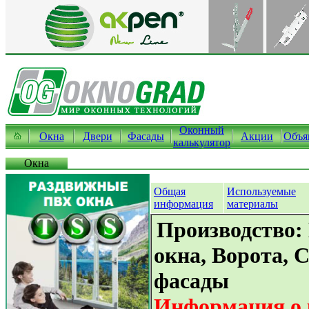
Оконный
Окна
Двери
Фасады
Акции
Объя
калькулятор
Окна
Общая
Используемые
информация
материалы
Производство:
окна, Ворота, 
фасады
Информация о 