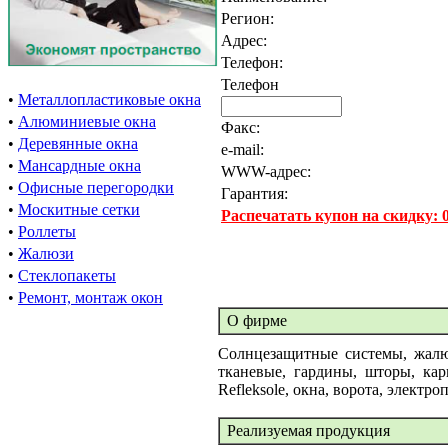
Регион:
Адрес:
Телефон:
Телефон
•
Металлопластиковые окна
•
Алюминиевые окна
Факс:
•
Деревянные окна
e-mail:
•
Мансардные окна
WWW-адрес:
•
Офисные перегородки
Гарантия:
•
Москитные сетки
Распечатать купон на скидку:
•
Роллеты
•
Жалюзи
•
Стеклопакеты
•
Ремонт, монтаж окон
О фирме
Солнцезащитные системы, жалюз
тканевые, гардины, шторы, кар
Refleksole, окна, ворота, электр
Реализуемая продукция