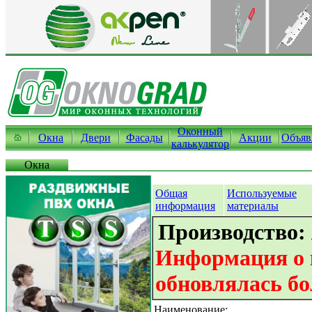
Оконный
Окна
Двери
Фасады
Акции
Объяв
калькулятор
Окна
Общая
Используемые
информация
материалы
Производство:
Информация о 
обновлялась бо
Наименование: