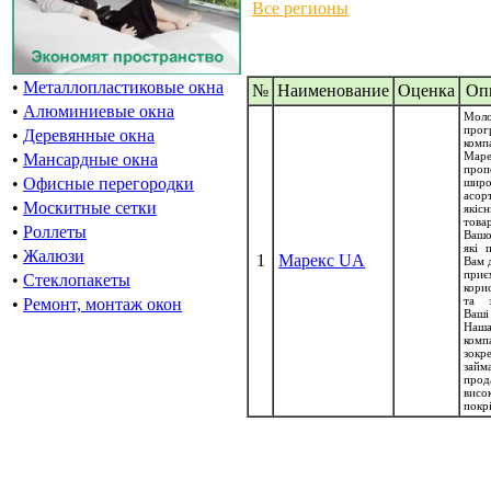
Все регионы
•
Металлопластиковые окна
№
Наименование
Oценка
Оп
•
Алюминиевые окна
Мол
прог
•
Деревянные окна
комп
Маре
•
Мансардные окна
проп
•
Офисные перегородки
широ
асор
•
Москитные сетки
якіс
тов
•
Роллеты
Вашо
які 
•
Жалюзи
1
Марекс UA
Вам 
приє
•
Стеклопакеты
кори
та з
•
Ремонт, монтаж окон
Ваш
Наш
компа
зокр
займ
прод
висо
покрі