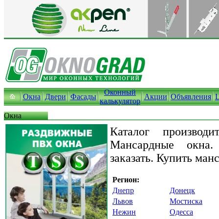
Оконный
Окна
Двери
Фасады
Акции
Объявления
калькулятор
Окна
Каталог производи
Мансардные окна
заказать. Купить ман
Регион:
Днепр
Донецк
Львов
Мостиска
Нежин
Одесса