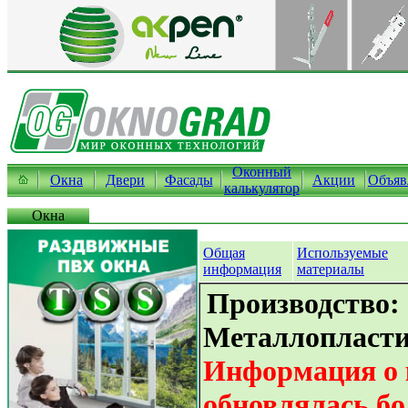
Оконный
Окна
Двери
Фасады
Акции
Объяв
калькулятор
Окна
Общая
Используемые
информация
материалы
Производство:
Металлопласти
Информация о 
обновлялась бо