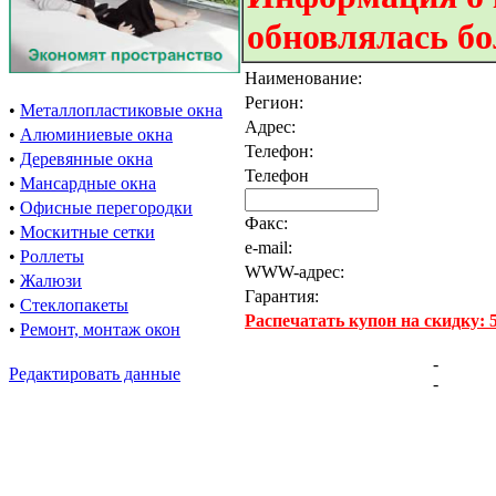
обновлялась бо
Наименование:
Регион:
•
Металлопластиковые окна
Адрес:
•
Алюминиевые окна
Телефон:
•
Деревянные окна
Телефон
•
Мансардные окна
•
Офисные перегородки
Факс:
•
Москитные сетки
e-mail:
•
Роллеты
WWW-адрес:
•
Жалюзи
Гарантия:
•
Стеклопакеты
Распечатать купон на скидку:
•
Ремонт, монтаж окон
-
Редактировать данные
-