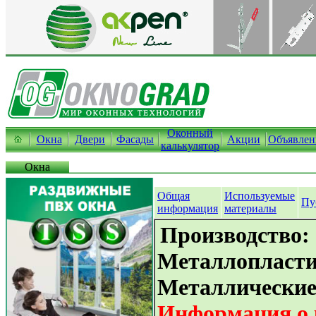
Оконный
Окна
Двери
Фасады
Акции
Объявлен
калькулятор
Окна
Общая
Используемые
Пу
информация
материалы
Производство:
Металлопласти
Металлические
Информация о 