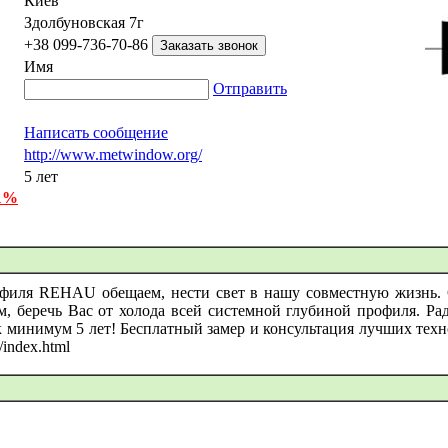
Киев
Здолбуновская 7г
+38 099-736-70-86
Имя
Отправить
Написать сообщение
http://www.metwindow.org/
5 лет
 1%
филя REHAU обещаем, нести свет в нашу совместную жизнь. С
м, беречь Вас от холода всей системной глубиной профиля. Ра
к минимум 5 лет! Бесплатный замер и консультация лучших техно
/index.html