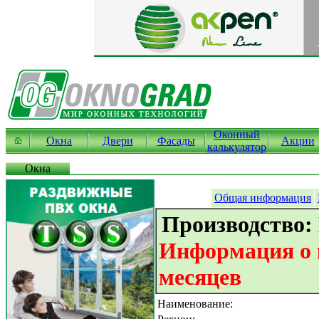
Оконный
Окна
Двери
Фасады
Акции
калькулятор
Окна
Общая информация
Производство:
Информация о к
месяцев
Наименование: