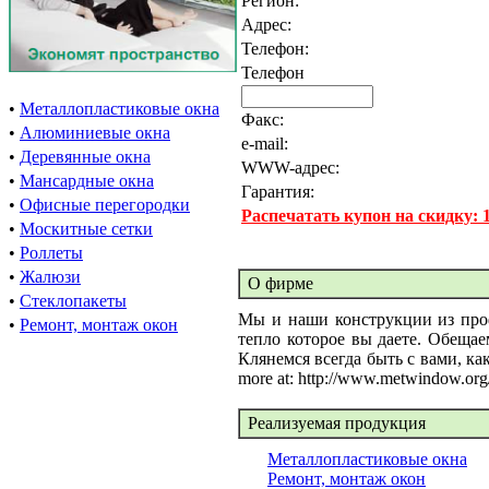
Регион:
Адрес:
Телефон:
Телефон
•
Металлопластиковые окна
Факс:
•
Алюминиевые окна
e-mail:
•
Деревянные окна
WWW-адрес:
•
Мансардные окна
Гарантия:
•
Офисные перегородки
Распечатать купон на скидку:
•
Москитные сетки
•
Роллеты
•
Жалюзи
О фирме
•
Стеклопакеты
Мы и наши конструкции из про
•
Ремонт, монтаж окон
тепло которое вы даете. Обещае
Клянемся всегда быть с вами, ка
more at: http://www.metwindow.org
Реализуемая продукция
Металлопластиковые окна
Ремонт, монтаж окон