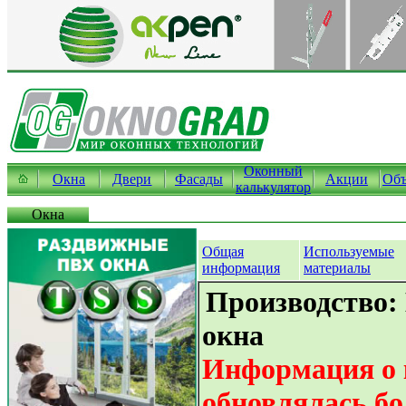
Оконный
Окна
Двери
Фасады
Акции
Объ
калькулятор
Окна
Общая
Используемые
информация
материалы
Производство:
окна
Информация о 
обновлялась бо