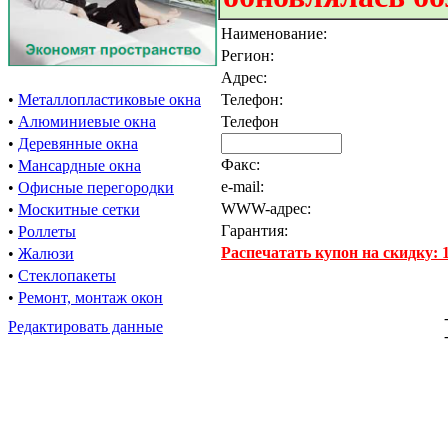
Наименование:
Регион:
Адрес:
•
Металлопластиковые окна
Телефон:
•
Алюминиевые окна
Телефон
•
Деревянные окна
Факс:
•
Мансардные окна
e-mail:
•
Офисные перегородки
WWW-адрес:
•
Москитные сетки
Гарантия:
•
Роллеты
Распечатать купон на скидку:
•
Жалюзи
•
Стеклопакеты
•
Ремонт, монтаж окон
Редактировать данные