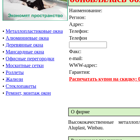
Наименование:
Регион:
Адрес:
•
Металлопластиковые окна
Телефон:
•
Алюминиевые окна
Телефон
•
Деревянные окна
Факс:
•
Мансардные окна
e-mail:
•
Офисные перегородки
WWW-адрес:
•
Москитные сетки
Гарантия:
•
Роллеты
Распечатать купон на скидку:
•
Жалюзи
•
Стеклопакеты
•
Ремонт, монтаж окон
О фирме
Высококачественные металлоп
Aluplast, Winbau.