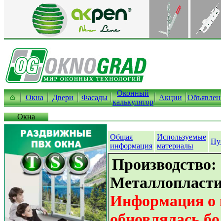
Оконный
Окна
Двери
Фасады
Акции
Объявлен
калькулятор
Окна
Общая
Используемые
Пу
информация
материалы
Производство:
Металлопласти
Информация о 
обновлялась бо