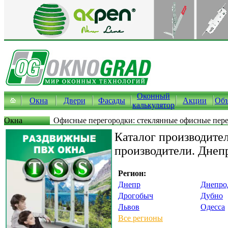
Оконный
Окна
Двери
Фасады
Акции
Объ
калькулятор
Окна
Офисные перегородки: стеклянные офисные пер
Каталог производите
производители. Днеп
Регион:
Днепр
Днепро
Дрогобыч
Дубно
Львов
Одесса
Все регионы