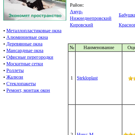
Район:
Амур-
Бабушк
Нижнеднепровский
Кировский
Красно
•
Металлопластиковые окна
•
Алюминиевые окна
•
Деревянные окна
№
Наименование
Oц
•
Мансардные окна
•
Офисные перегородки
•
Москитные сетки
•
Роллеты
•
Жалюзи
1
Stekloplast
•
Стеклопакеты
•
Ремонт, монтаж окон
2
Никс-М