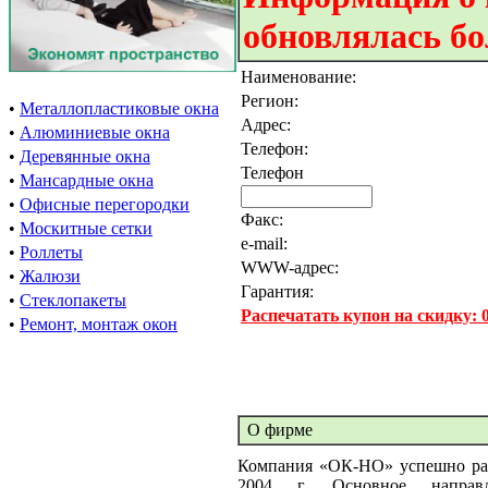
обновлялась бо
Наименование:
Регион:
•
Металлопластиковые окна
Адрес:
•
Алюминиевые окна
Телефон:
•
Деревянные окна
Телефон
•
Мансардные окна
•
Офисные перегородки
Факс:
•
Москитные сетки
e-mail:
•
Роллеты
WWW-адрес:
•
Жалюзи
Гарантия:
•
Стеклопакеты
Распечатать купон на скидку:
•
Ремонт, монтаж окон
О фирме
Компания «ОК-НО» успешно раб
2004 г. Основное направл