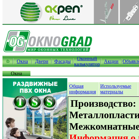
Оконный
Окна
Двери
Фасады
Акции
Объявл
калькулятор
Окна
Общая
Используемые
информация
материалы
Производство:
Металлопласти
Межкомнатные
Информация о 