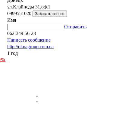
Донецк
ул.Клайпеды 31,оф.1
0999551020
Имя
Отправить
062-349-56-23
Написать сообщение
http://oknagroup.com.ua
1 год
 0%
-
-