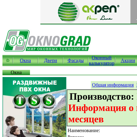
Оконный
Окна
Двери
Фасады
Акции
калькулятор
Окна
Общая информация
Производство:
Информация о к
месяцев
Наименование: