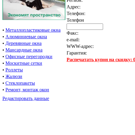
Регион:
Адрес:
Телефон:
Телефон
•
Металлопластиковые окна
Факс:
•
Алюминиевые окна
e-mail:
•
Деревянные окна
WWW-адрес:
•
Мансардные окна
Гарантия:
•
Офисные перегородки
Распечатать купон на скидку:
•
Москитные сетки
•
Роллеты
•
Жалюзи
•
Стеклопакеты
•
Ремонт, монтаж окон
Редактировать данные