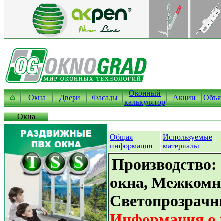
Оконный
Окна
Двери
Фасады
Акции
Объя
калькулятор
Окна
Общая
Используемые
информация
материалы
Производство:
окна, Межкомн
Светопрозрачн
Информация о 