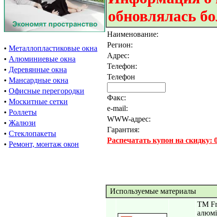
обновлялась бо
Наименование:
Регион:
•
Металлопластиковые окна
Адрес:
•
Алюминиевые окна
Телефон:
•
Деревянные окна
Телефон
•
Мансардные окна
•
Офисные перегородки
Факс:
•
Москитные сетки
e-mail:
•
Роллеты
WWW-адрес:
•
Жалюзи
Гарантия:
•
Стеклопакеты
Распечатать купон на скидку:
•
Ремонт, монтаж окон
Используемые материалы
ТМ Fr
алюмі