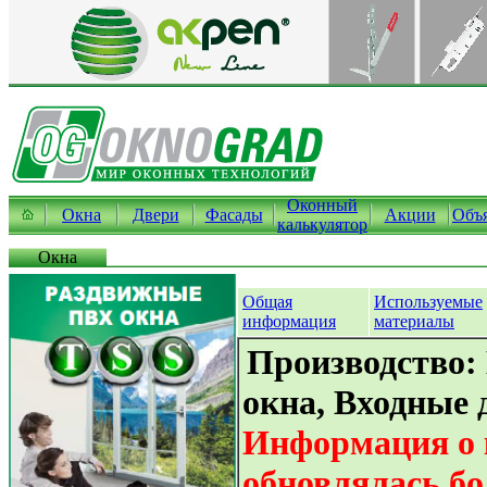
Оконный
Окна
Двери
Фасады
Акции
Объ
калькулятор
Окна
Общая
Используемые
информация
материалы
Производство:
окна, Входные 
Информация о 
обновлялась бо