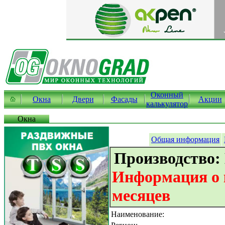
Оконный
Окна
Двери
Фасады
Акции
калькулятор
Окна
Общая информация
Производство:
Информация о к
месяцев
Наименование: