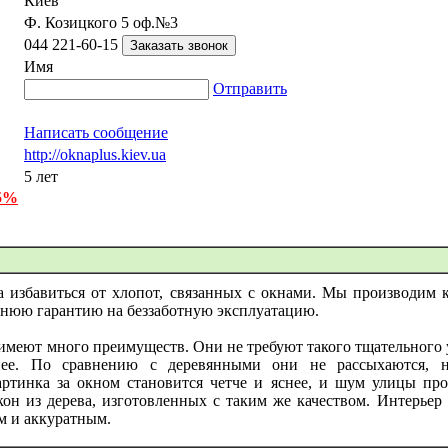
Киев
Ф. Козицкого 5 оф.№3
044 221-60-15
Имя
Отправить
Написать сообщение
http://oknaplus.kiev.ua
5 лет
 5%
 избавиться от хлопот, связанных с окнами. Мы производим 
етнюю гарантию на беззаботную эксплуатацию.
меют много преимуществ. Они не требуют такого тщательного у
нее. По сравнению с деревянными они не рассыхаются, н
артинка за окном становится четче и яснее, и шум улицы п
кон из дерева, изготовленных с таким же качеством. Интерье
м и аккуратным.