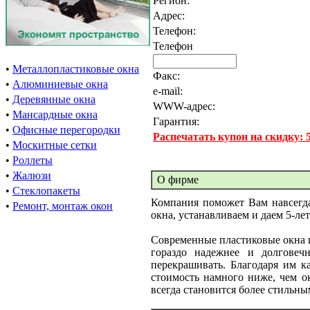
Регион:
Адрес:
Телефон:
Телефон
•
Металлопластиковые окна
Факс:
•
Алюминиевые окна
e-mail:
•
Деревянные окна
WWW-адрес:
•
Мансардные окна
Гарантия:
•
Офисные перегородки
Распечатать купон на скидку:
•
Москитные сетки
•
Роллеты
•
Жалюзи
О фирме
•
Стеклопакеты
Компания поможет Вам навсегда
•
Ремонт, монтаж окон
окна, устанавливаем и даем 5-л
Современные пластиковые окна и
гораздо надежнее и долговеч
перекрашивать. Благодаря им к
стоимость намного ниже, чем о
всегда становится более стильны