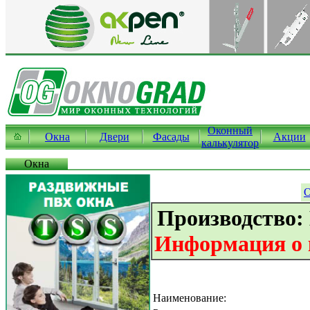
Оконный
Окна
Двери
Фасады
Акции
калькулятор
Окна
О
Производство:
Информация о к
Наименование: