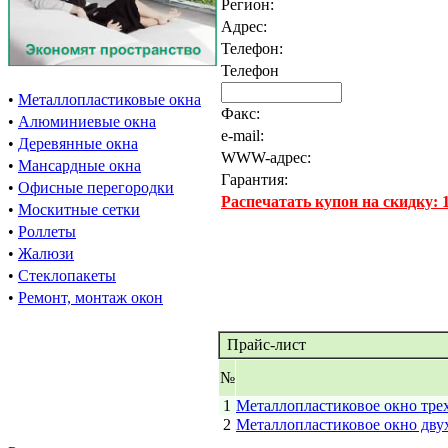
Регион:
Адрес:
Телефон:
Телефон
•
Металлопластиковые окна
Факс:
•
Алюминиевые окна
e-mail:
•
Деревянные окна
WWW-адрес:
•
Мансардные окна
Гарантия:
•
Офисные перегородки
Распечатать купон на скидку:
•
Москитные сетки
•
Роллеты
•
Жалюзи
•
Стеклопакеты
•
Ремонт, монтаж окон
Прайс-лист
№
1
Металлопластиковое окно тре
2
Металлопластиковое окно дву