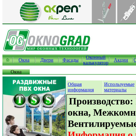
Оконный
Окна
Двери
Фасады
Акции
калькулятор
Окна
Общая
Используемые
информация
материалы
Производство:
окна, Межкомн
Вентилируемы
Информация о 