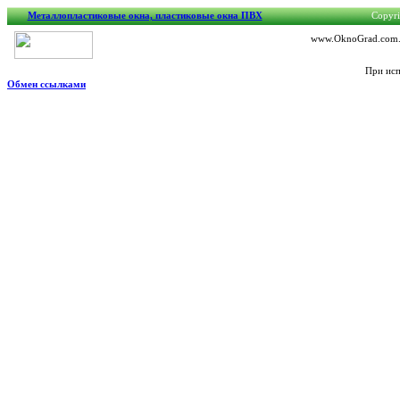
Металлопластиковые окна, пластиковые окна ПВХ
Copyri
www.OknoGrad.com.ua
При исп
Обмен ссылками