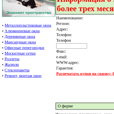
более трех мес
Наименование:
Регион:
•
Металлопластиковые окна
Адрес:
•
Алюминиевые окна
Телефон:
•
Деревянные окна
Телефон
•
Мансардные окна
•
Офисные перегородки
Факс:
•
Москитные сетки
e-mail:
•
Роллеты
WWW-адрес:
•
Жалюзи
Гарантия:
•
Стеклопакеты
Распечатать купон на скидку:
•
Ремонт, монтаж окон
О фирме