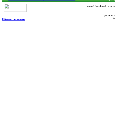
www.OknoGrad.com.ua 
При испол
А
Обмен ссылками