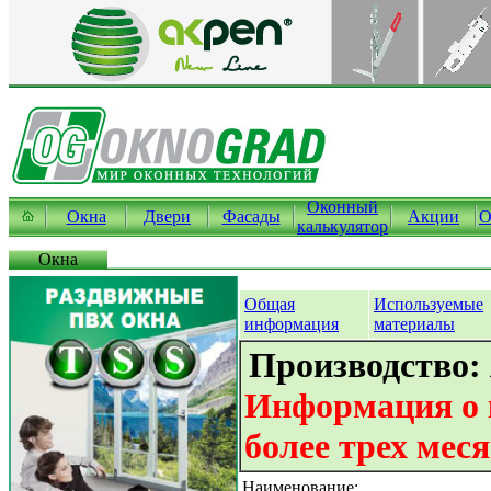
Оконный
Окна
Двери
Фасады
Акции
О
калькулятор
Окна
Общая
Используемые
информация
материалы
Производство:
Информация о 
более трех мес
Наименование: