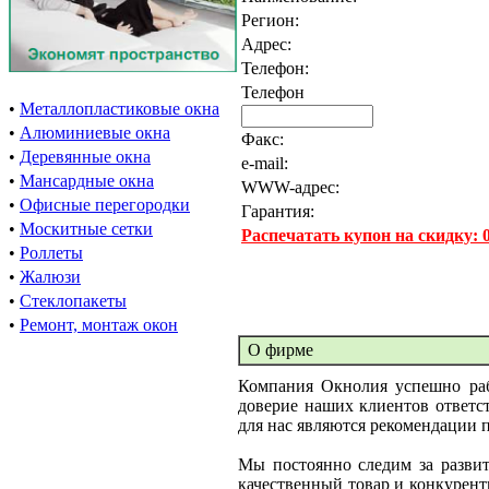
Регион:
Адрес:
Телефон:
Телефон
•
Металлопластиковые окна
•
Алюминиевые окна
Факс:
•
Деревянные окна
e-mail:
•
Мансардные окна
WWW-адрес:
•
Офисные перегородки
Гарантия:
•
Москитные сетки
Распечатать купон на скидку:
•
Роллеты
•
Жалюзи
•
Стеклопакеты
•
Ремонт, монтаж окон
О фирме
Компания Окнолия успешно рабо
доверие наших клиентов ответст
для нас являются рекомендации п
Мы постоянно следим за разви
качественный товар и конкурен