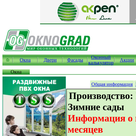
Оконный
Окна
Двери
Фасады
Акции
калькулятор
Окна
Общая информация
Производство:
Зимние сады
Информация о к
месяцев