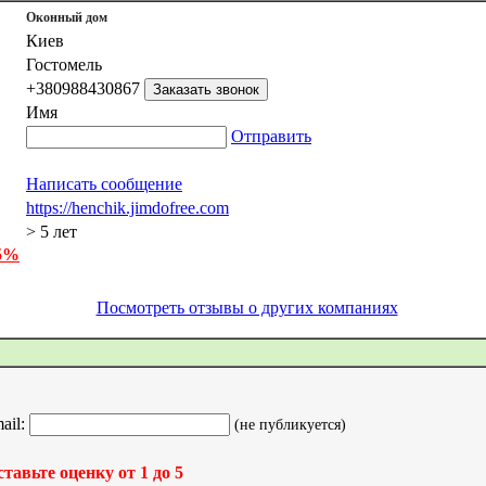
Оконный дом
Киев
Гостомель
+380988430867
Имя
Отправить
Написать сообщение
https://henchik.jimdofree.com
> 5 лет
 5%
Посмотреть отзывы о других компаниях
ail:
(не публикуется)
тавьте оценку от 1 до 5