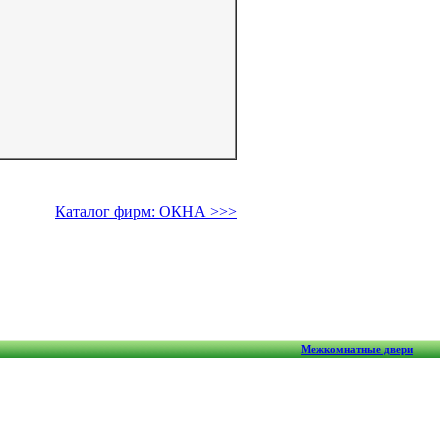
Каталог фирм: ОКНА >>>
Межкомнатные двери
ВХ), алюминиевые, деревянные; двери, фасады, жалюзи, роллеты.
Copyright © 2007
Оконный дом: Отзывы
OknoGrad.com.ua
бликаций – гипперссылка) на www.OknoGrad.com.ua обязательна!
держание информации, которую размещают пользователи ресурса.
Обратная связь