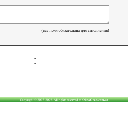
(все поля обязательны для заполнения)
-
-
Copyright © 2007-2026. All rights reserved to
OknoGrad.com.ua
www.OknoGrad.com.ua - оконный каталог: окна металлопластиковые (П
При использовании информации, ссылка (для интернет пу
Администраторы не несут ответственность за со