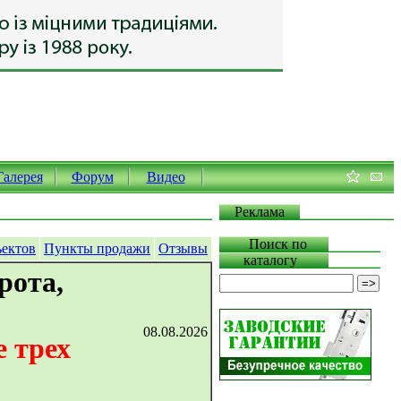
Галерея
Форум
Видео
Реклама
Поиск по
ъектов
Пункты продажи
Отзывы
каталогу
рота,
08.08.2026
 трех