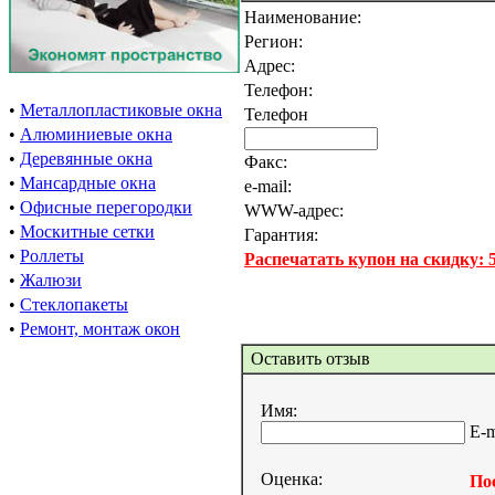
Наименование:
Регион:
Адрес:
Телефон:
•
Металлопластиковые окна
Телефон
•
Алюминиевые окна
•
Деревянные окна
Факс:
•
Мансардные окна
e-mail:
•
Офисные перегородки
WWW-адрес:
•
Москитные сетки
Гарантия:
•
Роллеты
Распечатать купон на скидку:
•
Жалюзи
•
Стеклопакеты
•
Ремонт, монтаж окон
Оставить отзыв
Имя:
E-m
Оценка:
Пос